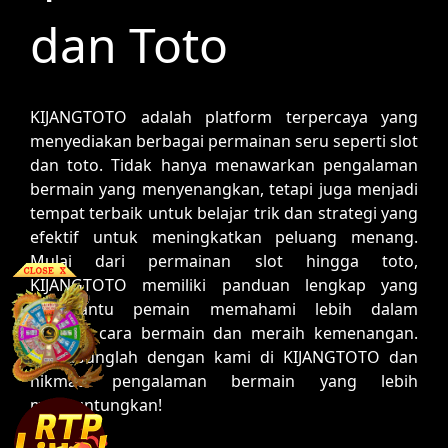
dan Toto
KIJANGTOTO adalah platform terpercaya yang
menyediakan berbagai permainan seru seperti slot
dan toto. Tidak hanya menawarkan pengalaman
bermain yang menyenangkan, tetapi juga menjadi
tempat terbaik untuk belajar trik dan strategi yang
efektif untuk meningkatkan peluang menang.
Mulai dari permainan slot hingga toto,
KIJANGTOTO memiliki panduan lengkap yang
membantu pemain memahami lebih dalam
tentang cara bermain dan meraih kemenangan.
Bergabunglah dengan kami di KIJANGTOTO dan
nikmati pengalaman bermain yang lebih
menguntungkan!