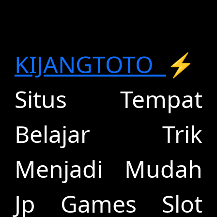
KIJANGTOTO
⚡️
Situs Tempat
Belajar Trik
Menjadi Mudah
Jp Games Slot