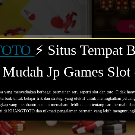
TOTO
⚡️ Situs Tempat B
 Mudah Jp Games Slot 
 yang menyediakan berbagai permainan seru seperti slot dan toto. Tidak ha
erbaik untuk belajar trik dan strategi yang efektif untuk meningkatkan pelua
kap yang membantu pemain memahami lebih dalam tentang cara bermain dan
i di KIJANGTOTO dan nikmati pengalaman bermain yang lebih menguntung