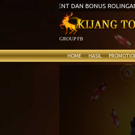
NG TOTO|NIKMATI EVENT DAN BONUS ROLINGAN 
GROUP FB
HOME
HASIL
PROMOTIO