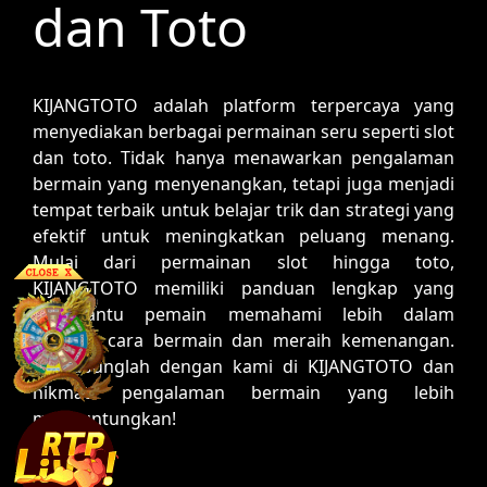
dan Toto
KIJANGTOTO adalah platform terpercaya yang
menyediakan berbagai permainan seru seperti slot
dan toto. Tidak hanya menawarkan pengalaman
bermain yang menyenangkan, tetapi juga menjadi
tempat terbaik untuk belajar trik dan strategi yang
efektif untuk meningkatkan peluang menang.
Mulai dari permainan slot hingga toto,
KIJANGTOTO memiliki panduan lengkap yang
membantu pemain memahami lebih dalam
tentang cara bermain dan meraih kemenangan.
Bergabunglah dengan kami di KIJANGTOTO dan
nikmati pengalaman bermain yang lebih
menguntungkan!