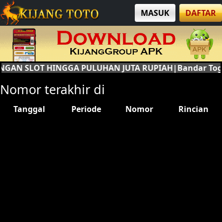
MASUK
DAFTAR
NGAN SLOT HINGGA PULUHAN JUTA RUPIAH|Bandar Toge
Nomor terakhir di
Tanggal
Periode
Nomor
Rincian