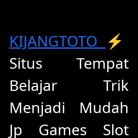
KIJANGTOTO
⚡️
Situs Tempat
Belajar Trik
Menjadi Mudah
Jp Games Slot