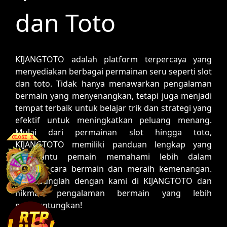
dan Toto
KIJANGTOTO adalah platform terpercaya yang
menyediakan berbagai permainan seru seperti slot
dan toto. Tidak hanya menawarkan pengalaman
bermain yang menyenangkan, tetapi juga menjadi
tempat terbaik untuk belajar trik dan strategi yang
efektif untuk meningkatkan peluang menang.
Mulai dari permainan slot hingga toto,
KIJANGTOTO memiliki panduan lengkap yang
membantu pemain memahami lebih dalam
tentang cara bermain dan meraih kemenangan.
Bergabunglah dengan kami di KIJANGTOTO dan
nikmati pengalaman bermain yang lebih
menguntungkan!