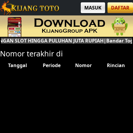
MASUK
DAFTAR
NGAN SLOT HINGGA PULUHAN JUTA RUPIAH|Bandar Toge
Nomor terakhir di
Tanggal
Periode
Nomor
Rincian