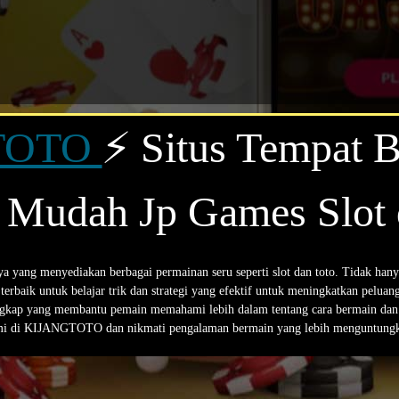
TOTO
⚡️ Situs Tempat B
 Mudah Jp Games Slot 
 yang menyediakan berbagai permainan seru seperti slot dan toto. Tidak ha
erbaik untuk belajar trik dan strategi yang efektif untuk meningkatkan pelua
kap yang membantu pemain memahami lebih dalam tentang cara bermain dan
i di KIJANGTOTO dan nikmati pengalaman bermain yang lebih menguntung