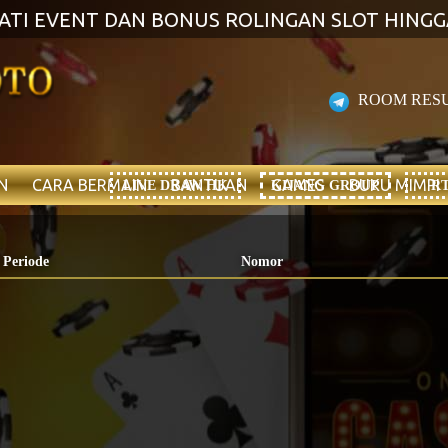
ATI EVENT DAN BONUS ROLINGAN SLOT HINGGA 
ROOM RES
N
CARA BERMAIN
BANTUAN
GAMES
BUKU MIMPI
LIVE DRAW HK
KIJANG GROUP
RT
Periode
Nomor