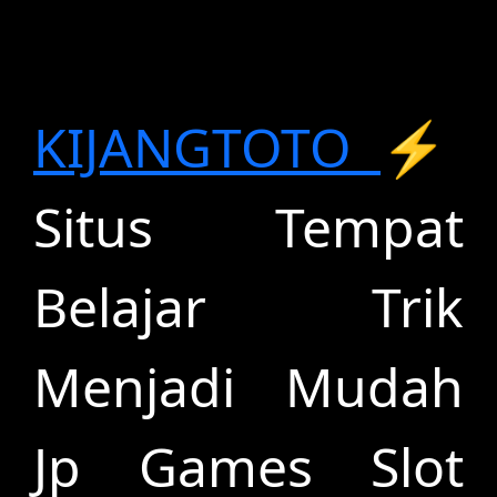
KIJANGTOTO
⚡️
Situs Tempat
Belajar Trik
Menjadi Mudah
Jp Games Slot