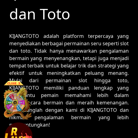
dan Toto
KIJANGTOTO adalah platform terpercaya yang
menyediakan berbagai permainan seru seperti slot
dan toto. Tidak hanya menawarkan pengalaman
bermain yang menyenangkan, tetapi juga menjadi
tempat terbaik untuk belajar trik dan strategi yang
efektif untuk meningkatkan peluang menang.
Mulai dari permainan slot hingga toto,
KIJANGTOTO memiliki panduan lengkap yang
membantu pemain memahami lebih dalam
tentang cara bermain dan meraih kemenangan.
Bergabunglah dengan kami di KIJANGTOTO dan
nikmati pengalaman bermain yang lebih
menguntungkan!