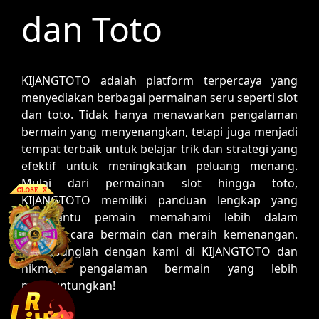
dan Toto
KIJANGTOTO adalah platform terpercaya yang
menyediakan berbagai permainan seru seperti slot
dan toto. Tidak hanya menawarkan pengalaman
bermain yang menyenangkan, tetapi juga menjadi
tempat terbaik untuk belajar trik dan strategi yang
efektif untuk meningkatkan peluang menang.
Mulai dari permainan slot hingga toto,
KIJANGTOTO memiliki panduan lengkap yang
membantu pemain memahami lebih dalam
tentang cara bermain dan meraih kemenangan.
Bergabunglah dengan kami di KIJANGTOTO dan
nikmati pengalaman bermain yang lebih
menguntungkan!