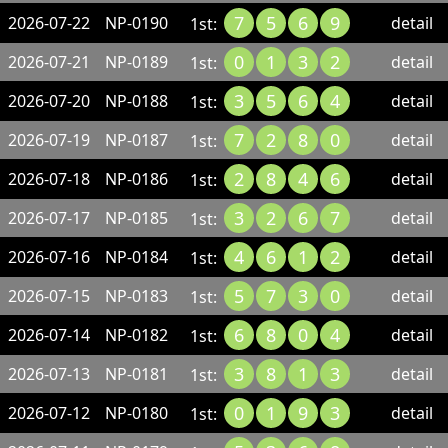
7
5
6
9
2026-07-22
NP-0190
detail
1st:
0
1
3
2
2026-07-21
NP-0189
detail
1st:
3
5
6
4
2026-07-20
NP-0188
detail
1st:
7
2
8
0
2026-07-19
NP-0187
detail
1st:
2
8
4
6
2026-07-18
NP-0186
detail
1st:
3
2
6
7
2026-07-17
NP-0185
detail
1st:
4
6
1
2
2026-07-16
NP-0184
detail
1st:
5
7
3
0
2026-07-15
NP-0183
detail
1st:
6
8
0
4
2026-07-14
NP-0182
detail
1st:
3
8
1
3
2026-07-13
NP-0181
detail
1st:
0
1
9
3
2026-07-12
NP-0180
detail
1st: