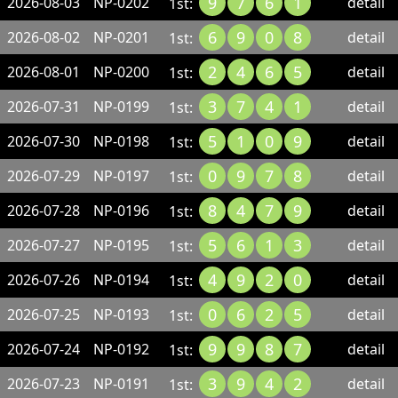
9
7
6
1
2026-08-03
NP-0202
detail
1st:
6
9
0
8
2026-08-02
NP-0201
detail
1st:
2
4
6
5
2026-08-01
NP-0200
detail
1st:
3
7
4
1
2026-07-31
NP-0199
detail
1st:
5
1
0
9
2026-07-30
NP-0198
detail
1st:
0
9
7
8
2026-07-29
NP-0197
detail
1st:
8
4
7
9
2026-07-28
NP-0196
detail
1st:
5
6
1
3
2026-07-27
NP-0195
detail
1st:
4
9
2
0
2026-07-26
NP-0194
detail
1st:
0
6
2
5
2026-07-25
NP-0193
detail
1st:
9
9
8
7
2026-07-24
NP-0192
detail
1st:
3
9
4
2
2026-07-23
NP-0191
detail
1st: