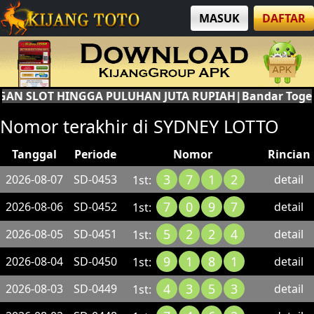
MASUK
DAFTAR
AN SLOT HINGGA PULUHAN JUTA RUPIAH|Bandar Togel 
Nomor terakhir di SYDNEY LOTTO
Tanggal
Periode
Nomor
Rincian
3
7
1
2
2026-08-07
SD-0453
detail
1st:
7
0
9
7
2026-08-06
SD-0452
detail
1st:
5
2
2
4
2026-08-05
SD-0451
detail
1st:
9
1
8
1
2026-08-04
SD-0450
detail
1st:
4
3
5
3
2026-08-03
SD-0449
detail
1st: