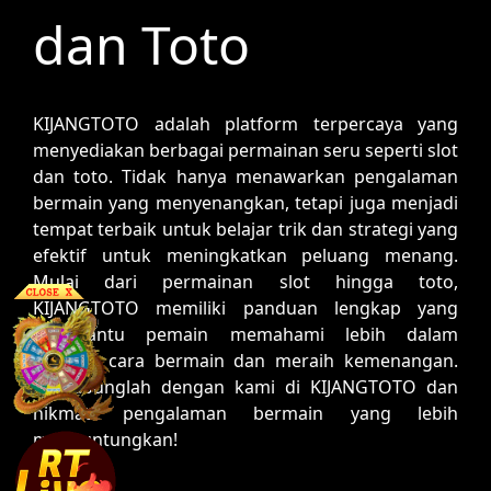
dan Toto
KIJANGTOTO adalah platform terpercaya yang
menyediakan berbagai permainan seru seperti slot
dan toto. Tidak hanya menawarkan pengalaman
bermain yang menyenangkan, tetapi juga menjadi
tempat terbaik untuk belajar trik dan strategi yang
efektif untuk meningkatkan peluang menang.
Mulai dari permainan slot hingga toto,
KIJANGTOTO memiliki panduan lengkap yang
membantu pemain memahami lebih dalam
tentang cara bermain dan meraih kemenangan.
Bergabunglah dengan kami di KIJANGTOTO dan
nikmati pengalaman bermain yang lebih
menguntungkan!