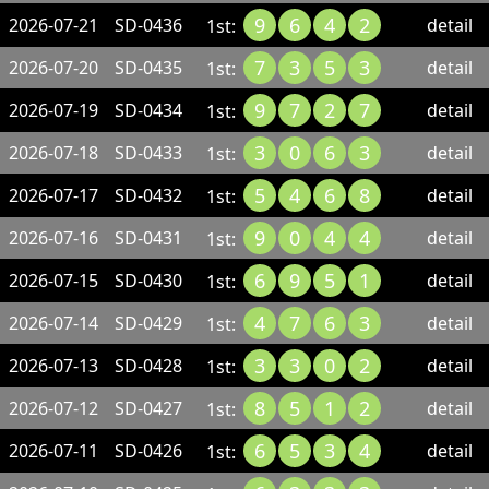
9
6
4
2
2026-07-21
SD-0436
detail
1st:
7
3
5
3
2026-07-20
SD-0435
detail
1st:
9
7
2
7
2026-07-19
SD-0434
detail
1st:
3
0
6
3
2026-07-18
SD-0433
detail
1st:
5
4
6
8
2026-07-17
SD-0432
detail
1st:
9
0
4
4
2026-07-16
SD-0431
detail
1st:
6
9
5
1
2026-07-15
SD-0430
detail
1st:
4
7
6
3
2026-07-14
SD-0429
detail
1st:
3
3
0
2
2026-07-13
SD-0428
detail
1st:
8
5
1
2
2026-07-12
SD-0427
detail
1st:
6
5
3
4
2026-07-11
SD-0426
detail
1st: