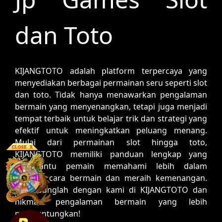
dan Toto
KIJANGTOTO adalah platform terpercaya yang
menyediakan berbagai permainan seru seperti slot
dan toto. Tidak hanya menawarkan pengalaman
bermain yang menyenangkan, tetapi juga menjadi
tempat terbaik untuk belajar trik dan strategi yang
efektif untuk meningkatkan peluang menang.
Mulai dari permainan slot hingga toto,
KIJANGTOTO memiliki panduan lengkap yang
membantu pemain memahami lebih dalam
tentang cara bermain dan meraih kemenangan.
Bergabunglah dengan kami di KIJANGTOTO dan
nikmati pengalaman bermain yang lebih
menguntungkan!