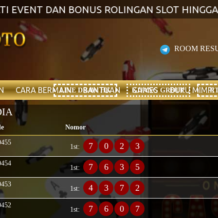
EVENT DAN BONUS ROLINGAN SLOT HINGGA PUL
ROOM RES
N
CARA BERMAIN
BANTUAN
GAMES
BUKU MIMPI
LIVE DRAW HK
KIJANG GROUP
RT
DIA
de
Nomor
0455
7
0
2
3
1st:
0454
7
6
3
5
1st:
0453
4
3
7
2
1st:
0452
7
6
0
7
1st: