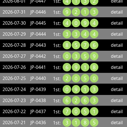
4
1
3
2
2026-08-01
JP-0447
detail
1st:
9
2
1
3
2026-07-31
JP-0446
detail
1st:
4
0
9
4
2026-07-30
JP-0445
detail
1st:
3
3
4
4
2026-07-29
JP-0444
detail
1st:
8
5
7
6
2026-07-28
JP-0443
detail
1st:
0
3
5
9
2026-07-27
JP-0442
detail
1st:
6
9
1
8
2026-07-26
JP-0441
detail
1st:
2
0
5
0
2026-07-25
JP-0440
detail
1st:
0
9
1
3
2026-07-24
JP-0439
detail
1st:
6
2
6
3
2026-07-23
JP-0438
detail
1st:
7
0
5
1
2026-07-22
JP-0437
detail
1st:
3
1
8
5
2026-07-21
JP-0436
detail
1st: