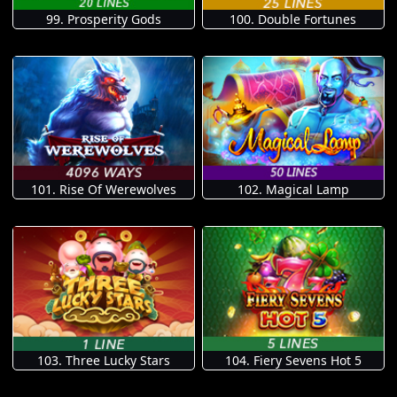
99. Prosperity Gods
100. Double Fortunes
101. Rise Of Werewolves
102. Magical Lamp
103. Three Lucky Stars
104. Fiery Sevens Hot 5