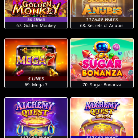
67. Golden Monkey
68. Secrets of Anubis
69. Mega 7
70. Sugar Bonanza