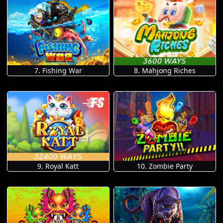
7. Fishing War
8. Mahjong Riches
9. Royal Katt
10. Zombie Party