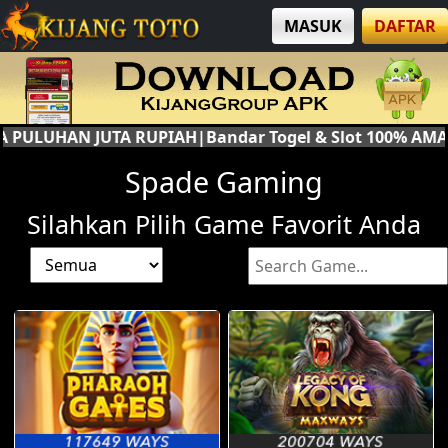
MASUK
DAFTAR
ndar Togel & Slot 100% AMAN DAN TERPERCAYA
Spade Gaming
Silahkan Pilih Game Favorit Anda