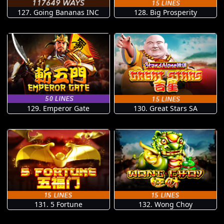
127. Going Bananas INC
128. Big Prosperity
129. Emperor Gate
130. Great Stars SA
131. 5 Fortune
132. Wong Choy