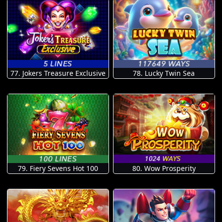
77. Jokers Treasure Exclusive
78. Lucky Twin Sea
79. Fiery Sevens Hot 100
80. Wow Prosperity