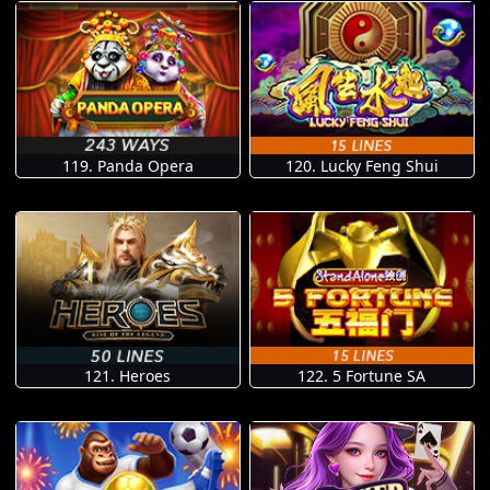
119. Panda Opera
120. Lucky Feng Shui
121. Heroes
122. 5 Fortune SA