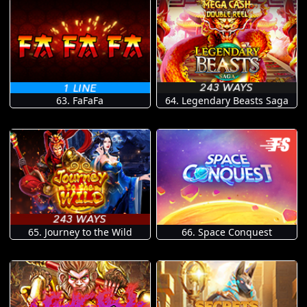
63. FaFaFa
64. Legendary Beasts Saga
65. Journey to the Wild
66. Space Conquest