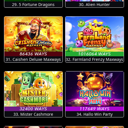
29. 5 Fortune Dragons
30. Alien Hunter
31. Caishen Deluxe Maxways
32. Farmland Frenzy Maxways
33. Mister Cashmore
34. Hallo Win Party