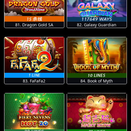
81. Dragon Gold SA
82. Galaxy Guardian
83. FaFaFa2
84. Book of Myth