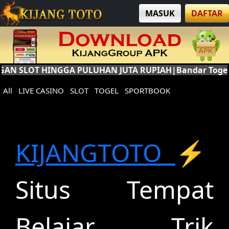
MASUK
DAFTAR
GAN SLOT HINGGA PULUHAN JUTA RUPIAH|Bandar Togel 
All
LIVE CASINO
SLOT
TOGEL
SPORTBOOK
KIJANGTOTO
⚡️
Situs Tempat
Belajar Trik