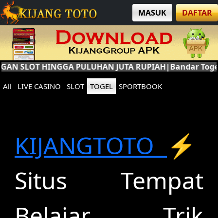
MASUK
DAFTAR
GAN SLOT HINGGA PULUHAN JUTA RUPIAH|Bandar Togel
All
LIVE CASINO
SLOT
TOGEL
SPORTBOOK
KIJANGTOTO
⚡️
Situs Tempat
Belajar Trik